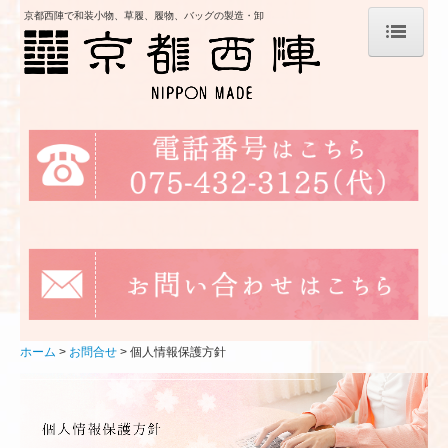
京都西陣で和装小物、草履、履物、バッグの製造・卸
ホーム
当社について
商品作りのこだわり
取扱商品
バッグ
草履
セット商品
ホーム
お問合せ
個人情報保護方針
会社案内
お問合せ