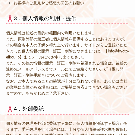
お客様のご意見やご感想の回答のお願い
3．個人情報の利用・提供
個人情報は前述の目的の範囲内で利用いたします。
また、原則外部の第三者に個人情報を提供することはありませんが、
その場合も本人の了解を得た上で行います。サイトからご登録いただ
きました個人情報の開示・訂正・削除につきましては、【info@kyoto-
eikou.jp】までメールにてお申し出ください。
また、その他の情報の開示・訂正・削除を希望される場合は、後述の
連絡先メールアドレスまでメールにてご連絡ください。折り返し開
示・訂正・削除手続きについてご案内します。
なお、ご本人であることの確認が十分に取れない場合、あるいは当社
の業務に支障がある場合には、ご要望にお応えできない場合もござい
ますので、あらかじめご了承下さい。
4．外部委託
個人情報の処理を外部に委託する際に、個人情報を預託する場合があ
ります。委託処理を行う場合には、十分な個人情報保護水準を確保し